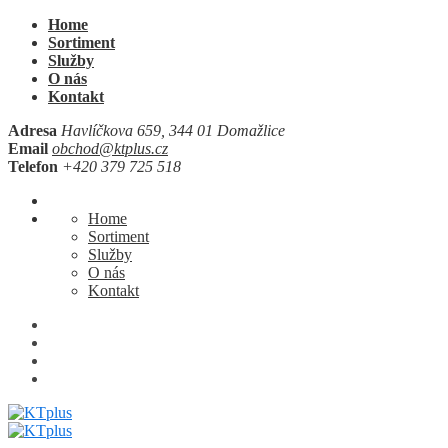
Home
Sortiment
Služby
O nás
Kontakt
Adresa
Havlíčkova 659, 344 01 Domažlice
Email
obchod@ktplus.cz
Telefon
+420 379 725 518
Home
Sortiment
Služby
O nás
Kontakt