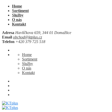
Home
Sortiment
Služby
O nás
Kontakt
Adresa
Havlíčkova 659, 344 01 Domažlice
Email
obchod@ktplus.cz
Telefon
+420 379 725 518
Home
Sortiment
Služby
O nás
Kontakt