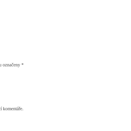
ou označeny
*
cí komentáře.