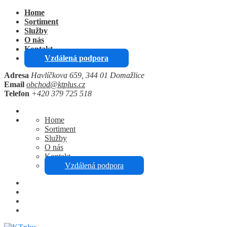
Home
Sortiment
Služby
O nás
Kontakt
Vzdálená podpora
Adresa
Havlíčkova 659, 344 01 Domažlice
Email
obchod@ktplus.cz
Telefon
+420 379 725 518
Home
Sortiment
Služby
O nás
Kontakt
Vzdálená podpora