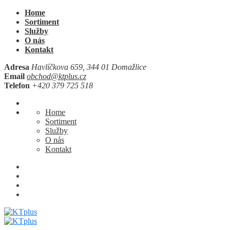
Home
Sortiment
Služby
O nás
Kontakt
Adresa
Havlíčkova 659, 344 01 Domažlice
Email
obchod@ktplus.cz
Telefon
+420 379 725 518
Home
Sortiment
Služby
O nás
Kontakt