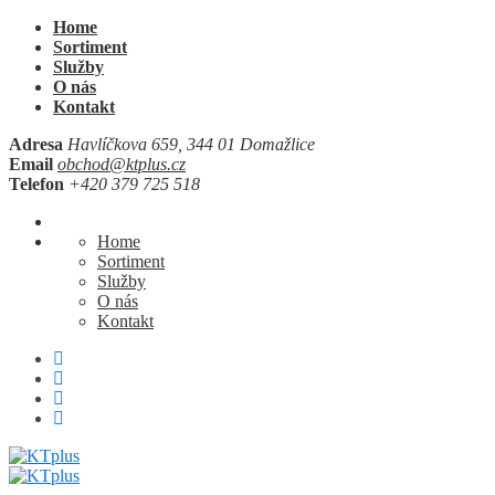
Home
Sortiment
Služby
O nás
Kontakt
Adresa
Havlíčkova 659, 344 01 Domažlice
Email
obchod@ktplus.cz
Telefon
+420 379 725 518
Home
Sortiment
Služby
O nás
Kontakt