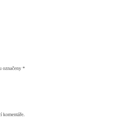
ou označeny
*
cí komentáře.