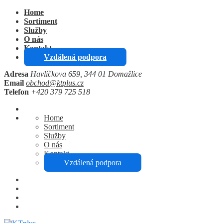
Home
Sortiment
Služby
O nás
Kontakt
Vzdálená podpora
Adresa
Havlíčkova 659, 344 01 Domažlice
Email
obchod@ktplus.cz
Telefon
+420 379 725 518
Home
Sortiment
Služby
O nás
Kontakt
Vzdálená podpora