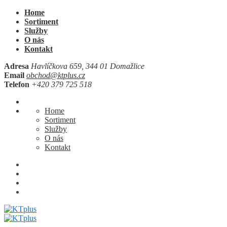
Home
Sortiment
Služby
O nás
Kontakt
Adresa
Havlíčkova 659, 344 01 Domažlice
Email
obchod@ktplus.cz
Telefon
+420 379 725 518
Home
Sortiment
Služby
O nás
Kontakt