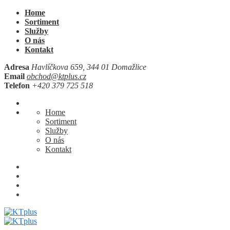
Home
Sortiment
Služby
O nás
Kontakt
Adresa
Havlíčkova 659, 344 01 Domažlice
Email
obchod@ktplus.cz
Telefon
+420 379 725 518
Home
Sortiment
Služby
O nás
Kontakt