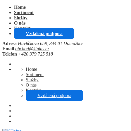
Home
Sortiment
Služby
O nás
Kontakt
Vzdálená podpora
Adresa
Havlíčkova 659, 344 01 Domažlice
Email
obchod@ktplus.cz
Telefon
+420 379 725 518
Home
Sortiment
Služby
O nás
Kontakt
Vzdálená podpora