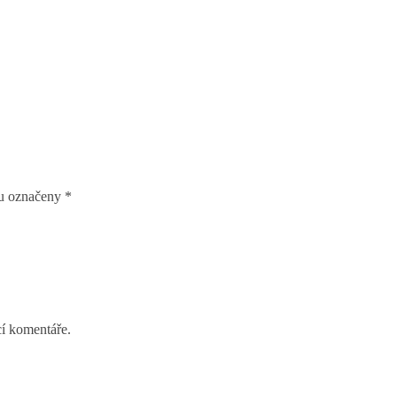
ou označeny
*
cí komentáře.