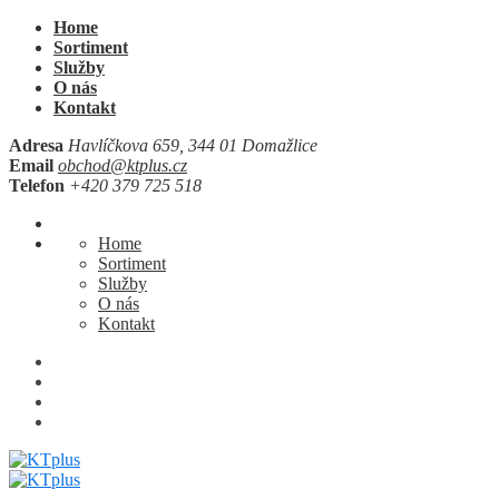
Home
Sortiment
Služby
O nás
Kontakt
Adresa
Havlíčkova 659, 344 01 Domažlice
Email
obchod@ktplus.cz
Telefon
+420 379 725 518
Home
Sortiment
Služby
O nás
Kontakt